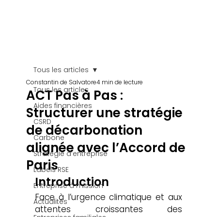
enté à
l'IA
Tous les articles
Constantin de Salvatore
4 min de lecture
Tous les articles
ACT Pas à Pas :
Aides financières
Structurer une stratégie
CSRD
de décarbonation
Carbone
alignée avec l’Accord de
Stratégie d’entreprise
Paris
Labels RSE
Introduction
Entreprise à mission
Face à l’urgence climatique et aux 
Actualités
attentes croissantes des 