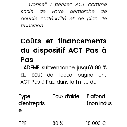
→ 
Conseil : pensez ACT comme 
socle de votre démarche de 
double matérialité et de plan de 
transition.
Coûts et financements 
du dispositif ACT Pas à 
Pas
L’
ADEME subventionne jusqu'à 80 % 
du coût
 de l’accompagnement 
ACT Pas à Pas, dans la limite de :
Type 
Taux d’aide
Plafond 
Pl
d’entrepris
(non indus.)
(i
e
TPE
80 %
18 000 €
30