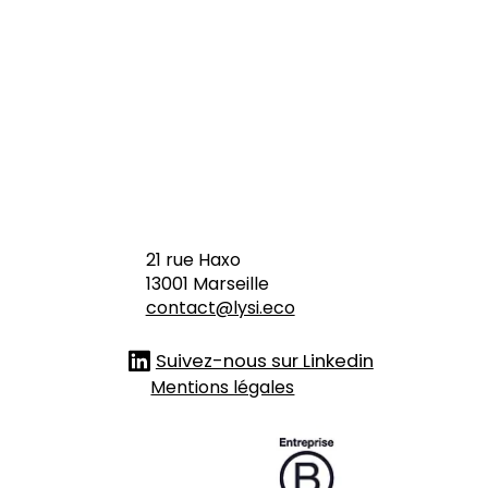
le
augm
enté
à l'IA
21 rue Haxo
13001 Marseille
contact@lysi.eco
Suivez-nous sur Linkedin
Mentions légales