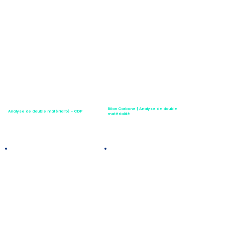
Bilan Carbone | Analyse de double
Analyse de double matérialité - CDP
matérialité