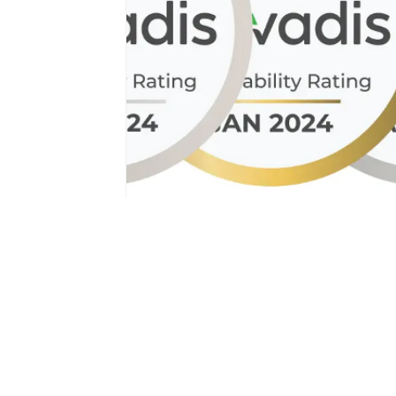
conseil
en
stratégi