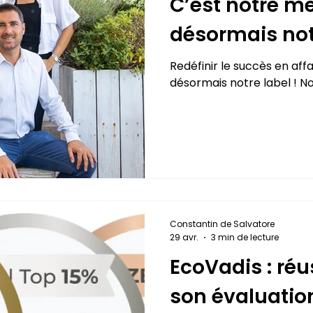
C’est notre mét
désormais notr
Redéfinir le succès en affa
désormais notre label ! N
Constantin de Salvatore
29 avr.
3 min de lecture
EcoVadis : réu
son évaluatio