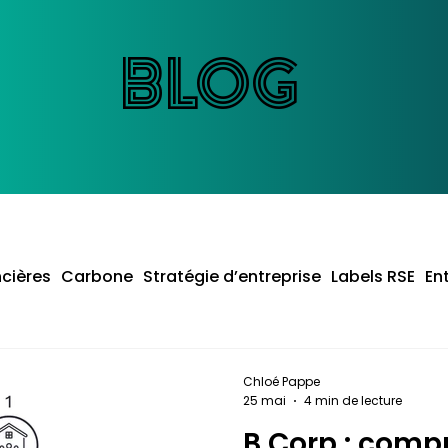
BLOG
BLOG
ncières
Carbone
Stratégie d’entreprise
Labels RSE
En
Chloé Pappe
25 mai
4 min de lecture
B Corp : comp