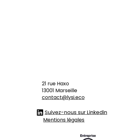
le
augm
enté
à l'IA
21 rue Haxo
13001 Marseille
contact@lysi.eco
Suivez-nous sur Linkedin
Mentions légales