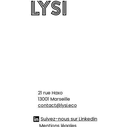
Lysi
Lysi
durab
le
augm
enté
à l'IA
21 rue Haxo
13001 Marseille
contact@lysi.eco
Suivez-nous sur Linkedin
Mentions légales