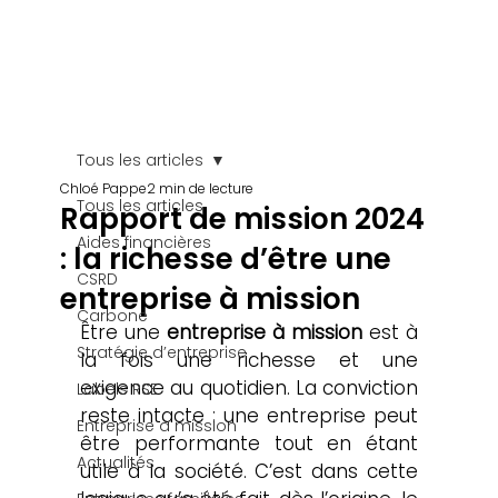
enté à
l'IA
Tous les articles
Chloé Pappe
2 min de lecture
Tous les articles
Rapport de mission 2024
Aides financières
: la richesse d’être une
CSRD
entreprise à mission
Carbone
Être une 
entreprise à mission
 est à 
Stratégie d’entreprise
la fois une richesse et une 
exigence au quotidien. La conviction 
Labels RSE
reste intacte : une entreprise peut 
Entreprise à mission
être performante tout en étant 
Actualités
utile à la société. C’est dans cette 