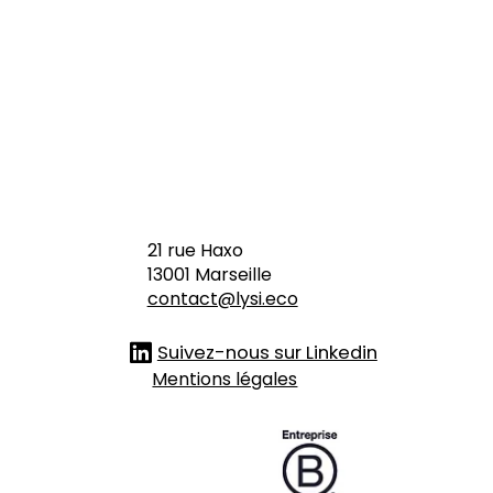
le
augm
enté
à l'IA
21 rue Haxo
13001 Marseille
contact@lysi.eco
Suivez-nous sur Linkedin
Mentions légales