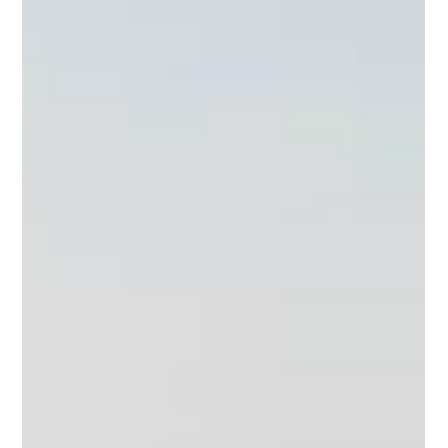
Constantin de Salvatore
4 mars
3 min de lecture
Pourquoi devenir entreprise à
mission ?
Une démarche engagée et engageante, stratégique et
résolument tournée vers l’avenir Introduction À l’heure où
les défis sociaux, environnementaux et économiques
s’intensifient, les entreprises sont de plus en plus
nombreuses à vouloir affirmer leur utilité sociétale. C’est
dans ce contexte qu’est né la qualité de société à
mission, introduit par la loi Pacte de 2019. Ce cadre
juridique permet aux entreprises d’inscrire dans leurs
statuts une raison d’être et des objectifs s