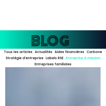
enté à
l'IA
BLOG
BLOG
Tous les articles
Actualités
Aides financières
Carbone
Stratégie d’entreprise
Labels RSE
Entreprise à mission
Entreprises familiales