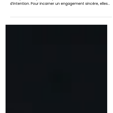
Constantin de Salvatore
10 avr.
3 min de lecture
La mission comme boussole
stratégique de l’entreprise
Dans un contexte de transformation durable, les
entreprises ne peuvent plus se contenter de déclarations
d’intention. Pour incarner un engagement sincère, elles
doivent aligner leur raison d’être avec l’ensemble de leurs
actions. C’est tout le sens du modèle d’entreprise à
mission, qui propose une boussole stratégique
permettant de piloter l’organisation à travers ses enjeux
économiques, sociaux et environnementaux.