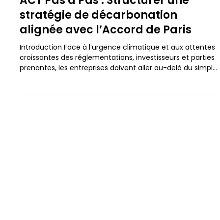
Constantin de Salvatore
7 mai
4 min de lecture
ACT Pas à Pas : Structurer une
stratégie de décarbonation
alignée avec l’Accord de Paris
Introduction Face à l’urgence climatique et aux attentes
croissantes des réglementations, investisseurs et parties
prenantes, les entreprises doivent aller au-delà du simple
calcul de leur empreinte carbone. Il leur faut construire
une stratégie climatique robuste, cohérente et alignée
avec les trajectoires de décarbonation mondiales. C’est
dans cette optique qu’a été conçue la méthodologie
ACT Pas à Pas. Dans cet article, nous vous présentons les
conse
fondamentaux de la démarche